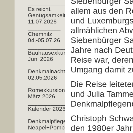
Siebenbürger Sac
_____________
Es reicht.
allem aus den R
Genügsamkeit!
und Luxemburgs 
11.07.2026
__________
allmählichen Abw
Chemnitz
Siebenbürger Sa
04.-05.07.26
_______________
Jahre nach Deuts
Bauhausexkursion
Reise war, dere
Juni 2026
______________
Umgang damit zu
Denkmalnacht
02.05.2026
Die Reise leite
__________________
Romexkursion
und Julia Tamme
März 2026
Denkmalpflegen
____________
Kalender 2026
___________________
Christoph Schwa
Denkmalpflege
den 1980er Jahr
Neapel+Pompeji